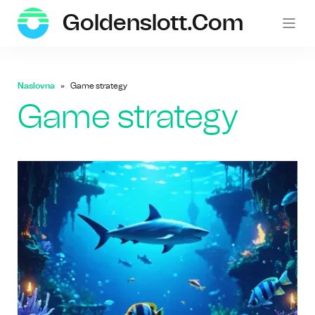
Goldenslott.com
Naslovna
Game strategy
Game strategy