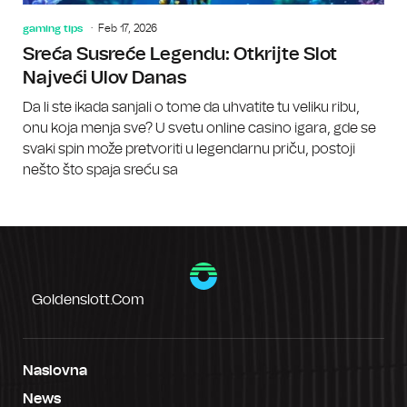
gaming tips
Feb 17, 2026
Sreća Susreće Legendu: Otkrijte Slot
Najveći Ulov Danas
Da li ste ikada sanjali o tome da uhvatite tu veliku ribu,
onu koja menja sve? U svetu online casino igara, gde se
svaki spin može pretvoriti u legendarnu priču, postoji
nešto što spaja sreću sa
Goldenslott.com
Naslovna
News