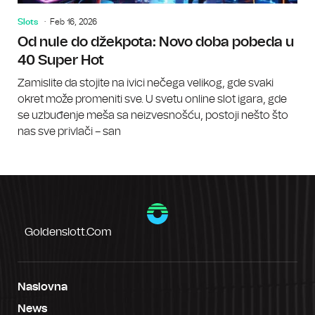
Slots
Feb 16, 2026
Od nule do džekpota: Novo doba pobeda u
40 Super Hot
Zamislite da stojite na ivici nečega velikog, gde svaki
okret može promeniti sve. U svetu online slot igara, gde
se uzbuđenje meša sa neizvesnošću, postoji nešto što
nas sve privlači – san
Goldenslott.com
Naslovna
News