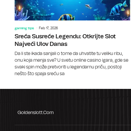
gaming tips
Feb 17, 2026
Sreća Susreće Legendu: Otkrijte Slot
Najveći Ulov Danas
Da li ste ikada sanjali o tome da uhvatite tu veliku ribu,
onu koja menja sve? U svetu online casino igara, gde se
svaki spin može pretvoriti u legendarnu priču, postoji
nešto što spaja sreću sa
Goldenslott.com